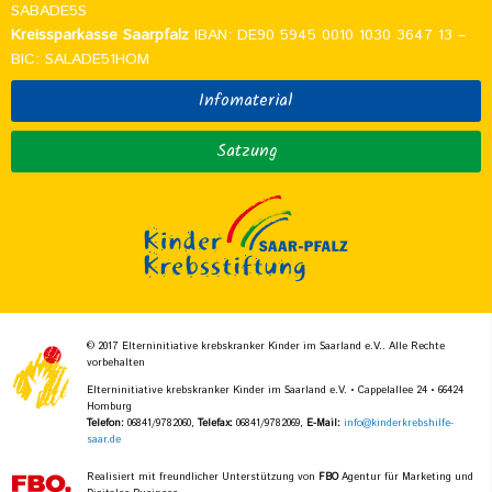
SABADE5S
Kreissparkasse Saarpfalz
IBAN: DE90 5945 0010 1030 3647 13 –
BIC: SALADE51HOM
Infomaterial
Satzung
© 2017 Elterninitiative krebskranker Kinder im Saarland e.V.. Alle Rechte
vorbehalten
Elterninitiative krebskranker Kinder im Saarland e.V. • Cappelallee 24 • 66424
Homburg
Telefon:
06841/9782060,
Telefax:
06841/9782069,
E-Mail:
info@kinderkrebshilfe-
saar.de
Realisiert mit freundlicher Unterstützung von
FBO
Agentur für Marketing und