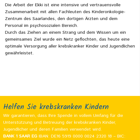
Die Arbeit der Ekki ist eine intensive und vertrauensvolle
Zusammenarbeit mit allen Fachleuten des Kinderonkologie-
Zentrum des Saarlandes, den dortigen Ärzten und dem
Personal im psychosozialen Bereich.
Durch das Ziehen an einem Strang und dem Wissen um ein
gemeinsames Ziel wurde ein Netz geflochten, das heute eine
optimale Versorgung aller krebskranker Kinder und Jugendlichen
gewährleistet.
Helfen Sie krebskranken Kindern
Wir garantieren, dass Ihre Spende in vollem Umfang für die
Unterstützung und Betreuung der krebskranken Kinder,
Jugendlicher und deren Familien verwendet wird.
BANK 1 SAAR EG
IBAN: DE16 5919 0000 0024 2320 18 – BIC: