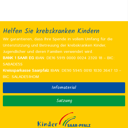
Helfen Sie krebskranken Kindern
Wir garantieren, dass Ihre Spende in vollem Umfang für die
Unterstützung und Betreuung der krebskranken Kinder,
Jugendlicher und deren Familien verwendet wird.
BANK 1 SAAR EG
IBAN: DE16 5919 0000 0024 2320 18 – BIC:
SABADE5S
Kreissparkasse Saarpfalz
IBAN: DE90 5945 0010 1030 3647 13 –
BIC: SALADE51HOM
Infomaterial
Satzung