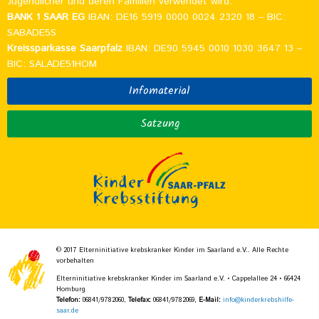
Jugendlicher und deren Familien verwendet wird.
BANK 1 SAAR EG
IBAN: DE16 5919 0000 0024 2320 18 – BIC:
SABADE5S
Kreissparkasse Saarpfalz
IBAN: DE90 5945 0010 1030 3647 13 –
BIC: SALADE51HOM
Infomaterial
Satzung
© 2017 Elterninitiative krebskranker Kinder im Saarland e.V.. Alle Rechte
vorbehalten
Elterninitiative krebskranker Kinder im Saarland e.V. • Cappelallee 24 • 66424
Homburg
Telefon:
06841/9782060,
Telefax:
06841/9782069,
E-Mail:
info@kinderkrebshilfe-
saar.de