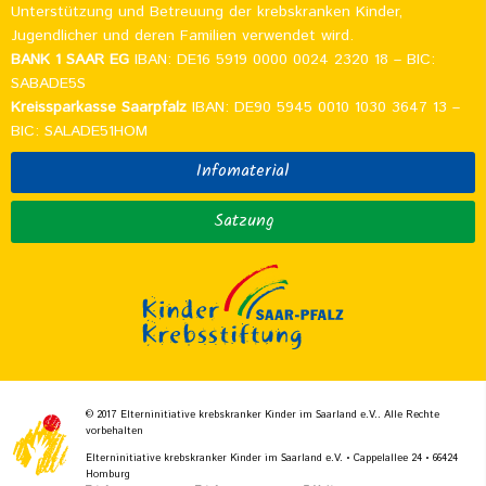
Unterstützung und Betreuung der krebskranken Kinder,
Jugendlicher und deren Familien verwendet wird.
BANK 1 SAAR EG
IBAN: DE16 5919 0000 0024 2320 18 – BIC:
SABADE5S
Kreissparkasse Saarpfalz
IBAN: DE90 5945 0010 1030 3647 13 –
BIC: SALADE51HOM
Infomaterial
Satzung
© 2017 Elterninitiative krebskranker Kinder im Saarland e.V.. Alle Rechte
vorbehalten
Elterninitiative krebskranker Kinder im Saarland e.V. • Cappelallee 24 • 66424
Homburg