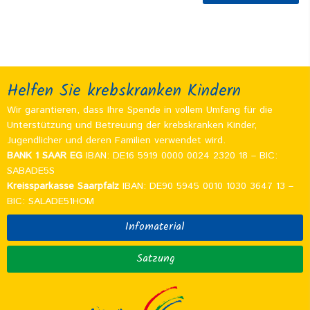
Helfen Sie krebskranken Kindern
Wir garantieren, dass Ihre Spende in vollem Umfang für die
Unterstützung und Betreuung der krebskranken Kinder,
Jugendlicher und deren Familien verwendet wird.
BANK 1 SAAR EG
IBAN: DE16 5919 0000 0024 2320 18 – BIC:
SABADE5S
Kreissparkasse Saarpfalz
IBAN: DE90 5945 0010 1030 3647 13 –
BIC: SALADE51HOM
Infomaterial
Satzung