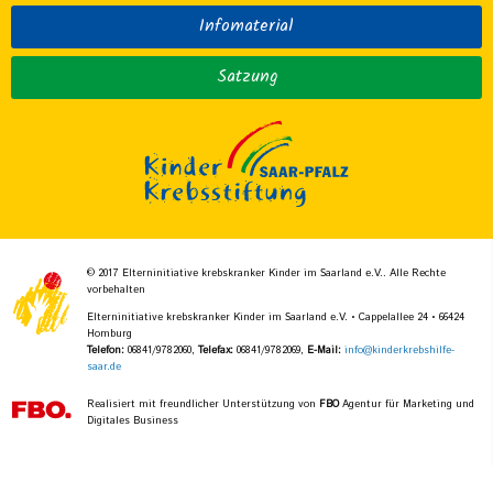
Infomaterial
Satzung
© 2017 Elterninitiative krebskranker Kinder im Saarland e.V.. Alle Rechte
vorbehalten
Elterninitiative krebskranker Kinder im Saarland e.V. • Cappelallee 24 • 66424
Homburg
Telefon:
06841/9782060,
Telefax:
06841/9782069,
E-Mail:
info@kinderkrebshilfe-
saar.de
Realisiert mit freundlicher Unterstützung von
FBO
Agentur für Marketing und
Digitales Business