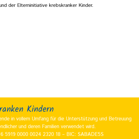
 der Elterninitiative krebskranker Kinder.
kranken Kindern
pende in vollem Umfang für die Unterstützung und Betreuung
ndlicher und deren Familien verwendet wird.
6 5919 0000 0024 2320 18 – BIC: SABADE5S