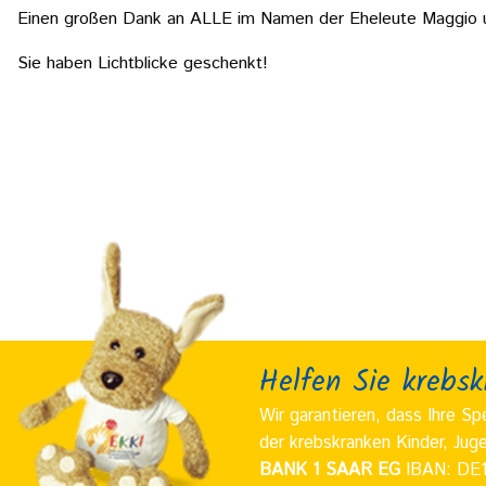
Einen großen Dank an ALLE im Namen der Eheleute Maggio und
Sie haben Lichtblicke geschenkt!
Helfen Sie krebs
Wir garantieren, dass Ihre S
der krebskranken Kinder, Juge
BANK 1 SAAR EG
IBAN: DE1