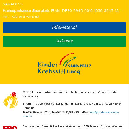
SABADE5S
Kreissparkasse Saarpfalz
IBAN: DE90 5945 0010 1030 3647 13 –
BIC: SALADE51HOM
Infomaterial
Satzung
© 2017 Elterninitiative krebskranker Kinder im Saarland e.V.. Alle Rechte
vorbehalten
Elterninitiative krebskranker Kinder im Saarland e.V. • Cappelallee 24 • 66424
Homburg
Telefon:
06841/9782060,
Telefax:
06841/9782069,
E-Mail:
info@kinderkrebshilfe-
saar.de
Realisiert mit freundlicher Unterstützung von
FBO
Agentur für Marketing und