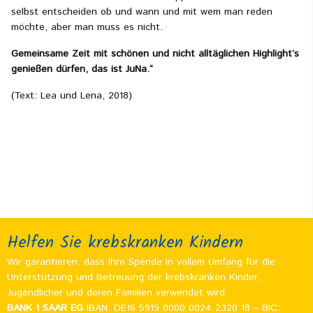
selbst entscheiden ob und wann und mit wem man reden
möchte, aber man muss es nicht.
Gemeinsame Zeit mit schönen und nicht alltäglichen Highlight’s
genießen dürfen, das ist JuNa.“
(Text: Lea und Lena, 2018)
Helfen Sie krebskranken Kindern
Wir garantieren, dass Ihre Spende in vollem Umfang für die
Unterstützung und Betreuung der krebskranken Kinder,
Jugendlicher und deren Familien verwendet wird.
BANK 1 SAAR EG
IBAN: DE16 5919 0000 0024 2320 18 – BIC: