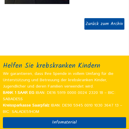
Zurück zum Archiv
Helfen Sie krebskranken Kindern
Wir garantieren, dass Ihre Spende in vollem Umfang für die
Unterstützung und Betreuung der krebskranken Kinder,
Jugendlicher und deren Familien verwendet wird.
BANK 1 SAAR EG
IBAN: DE16 5919 0000 0024 2320 18 – BIC:
SABADE5S
Kreissparkasse Saarpfalz
IBAN: DE90 5945 0010 1030 3647 13 –
BIC: SALADE51HOM
Infomaterial