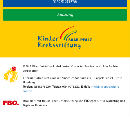
Infomaterial
Satzung
© 2017 Elterninitiative krebskranker Kinder im Saarland e.V.. Alle Rechte
vorbehalten
Elterninitiative krebskranker Kinder im Saarland e.V. • Cappelallee 24 • 66424
Homburg
Telefon:
06841/9782060,
Telefax:
06841/9782069,
E-Mail:
info@kinderkrebshilfe-
saar.de
Realisiert mit freundlicher Unterstützung von
FBO
Agentur für Marketing und
Digitales Business