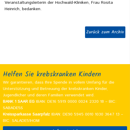
Veranstaltungsleiterin der Hochwald-Kliniken, Frau Rosita
Heinrich, bedanken.
Zurück zum Archiv
Helfen Sie krebskranken Kindern
Wir garantieren, dass Ihre Spende in vollem Umfang für die
Unterstützung und Betreuung der krebskranken Kinder,
Jugendlicher und deren Familien verwendet wird.
BANK 1 SAAR EG
IBAN: DE16 5919 0000 0024 2320 18 – BIC:
SABADE5S
Kreissparkasse Saarpfalz
IBAN: DE90 5945 0010 1030 3647 13 –
BIC: SALADE51HOM